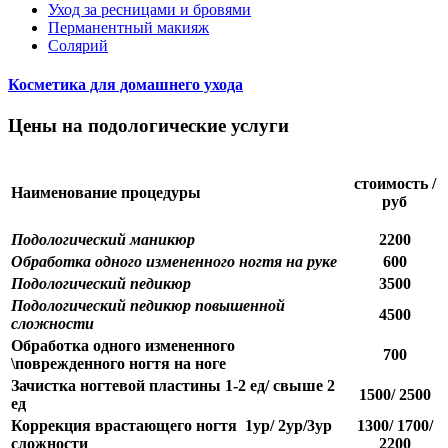
Уход за ресницами и бровями
Перманентный макияж
Солярий
Косметика для домашнего ухода
Цены на подологические услуги
стоимость /
Наименование процедуры
руб
Подологический маникюр
2200
Обработка одного измененного ногтя на руке
600
Подологический педикюр
3500
Подологический педикюр повышенной
4500
сложности
Обработка одного измененного
700
\поврежденного ногтя на ноге
Зачистка ногтевой пластины 1-2 ед/ свыше 2
1500/ 2500
ед
Коррекция врастающего ногтя 1ур/ 2ур/3ур
1300/ 1700/
сложности
2200