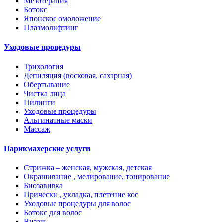
Мезотерапия
Ботокс
Японское омоложение
Плазмолифтинг
Уходовые процедуры
Трихология
Депиляция (восковая, сахарная)
Обертывание
Чистка лица
Пилинги
Уходовые процедуры
Альгинатные маски
Массаж
Парикмахерские услуги
Стрижка – женская, мужская, детская
Окрашивание , мелирование, тонирование
Биозавивка
Прически , укладка, плетение кос
Уходовые процедуры для волос
Ботокс для волос
Визаж