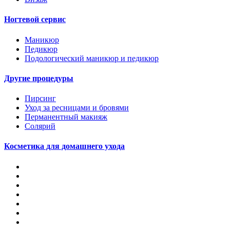
Ногтевой сервис
Маникюр
Педикюр
Подологический маникюр и педикюр
Другие процедуры
Пирсинг
Уход за ресницами и бровями
Перманентный макияж
Солярий
Косметика для домашнего ухода