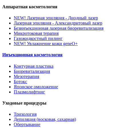
Аппаратная косметология
NEW!
Лазерная эпиляция - Диодный лазер
Лазерная эпиляция - Александритовый лазер
Безинъекционная лазерная биоревитализация
Микротоковая терапия
Газожидкостный пилинг
NEW!
Увлажнение кожи geneO+
Инъекционная косметология
Контурная пластика
Биоревитализация
Мезотерапия
Ботокс
Японское омоложение
Плазмолифтинг
Уходовые процедуры
Трихология
Депиляция (восковая, сахарная)
Обертывание