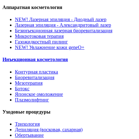
Аппаратная косметология
NEW!
Лазерная эпиляция - Диодный лазер
Лазерная эпиляция - Александритовый лазер
Безинъекционная лазерная биоревитализация
Микротоковая терапия
Газожидкостный пилинг
NEW!
Увлажнение кожи geneO+
Инъекционная косметология
Контурная пластика
Биоревитализация
Мезотерапия
Ботокс
Японское омоложение
Плазмолифтинг
Уходовые процедуры
Трихология
Депиляция (восковая, сахарная)
Обертывание