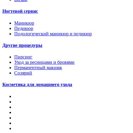
Ногтевой сервис
Маникюр
Педикюр
Подологический маникюр и педикюр
Другие процедуры
Пирсинг
Уход за ресницами и бровями
Перманентный макияж
Солярий
Косметика для домашнего ухода