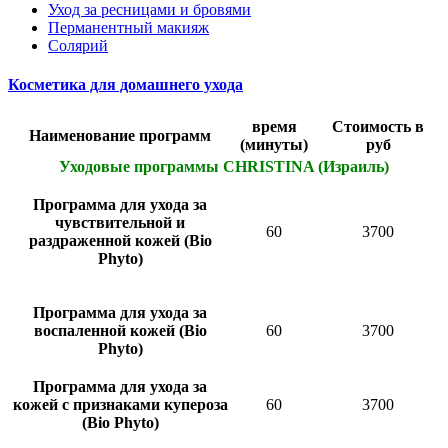
Уход за ресницами и бровями
Перманентный макияж
Солярий
Косметика для домашнего ухода
время
Стоимость в
Наименование программ
(минуты)
руб
Уходовые программы CHRISTINA (Израиль)
Программа для ухода за
чувствительной и
60
3700
раздраженной кожей (Bio
Phyto)
Программа для ухода за
воспаленной кожей (Bio
60
3700
Phyto)
Программа для ухода за
кожей с признаками купероза
60
3700
(Bio Phyto)