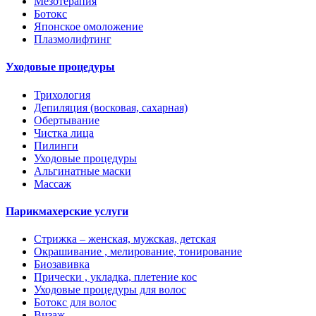
Мезотерапия
Ботокс
Японское омоложение
Плазмолифтинг
Уходовые процедуры
Трихология
Депиляция (восковая, сахарная)
Обертывание
Чистка лица
Пилинги
Уходовые процедуры
Альгинатные маски
Массаж
Парикмахерские услуги
Стрижка – женская, мужская, детская
Окрашивание , мелирование, тонирование
Биозавивка
Прически , укладка, плетение кос
Уходовые процедуры для волос
Ботокс для волос
Визаж